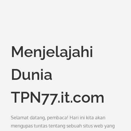
Menjelajahi
Dunia
TPN77.it.com
Selamat datang, pembaca! Hari ini kita akan
mengupas tuntas tentang sebuah situs web yang