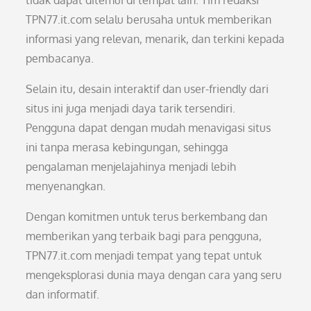
tidak dapat ditemui di tempat lain. Tim redaksi
TPN77.it.com selalu berusaha untuk memberikan
informasi yang relevan, menarik, dan terkini kepada
pembacanya.
Selain itu, desain interaktif dan user-friendly dari
situs ini juga menjadi daya tarik tersendiri.
Pengguna dapat dengan mudah menavigasi situs
ini tanpa merasa kebingungan, sehingga
pengalaman menjelajahinya menjadi lebih
menyenangkan.
Dengan komitmen untuk terus berkembang dan
memberikan yang terbaik bagi para pengguna,
TPN77.it.com menjadi tempat yang tepat untuk
mengeksplorasi dunia maya dengan cara yang seru
dan informatif.