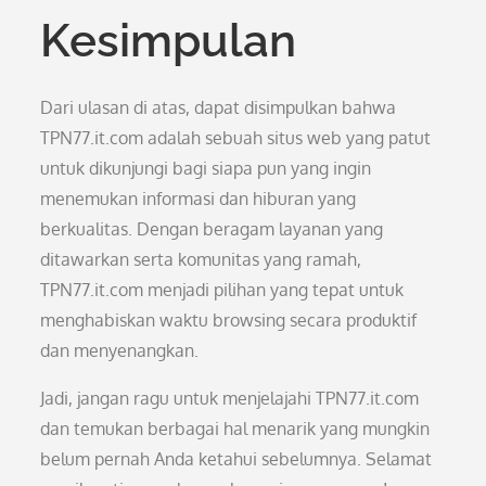
Kesimpulan
Dari ulasan di atas, dapat disimpulkan bahwa
TPN77.it.com adalah sebuah situs web yang patut
untuk dikunjungi bagi siapa pun yang ingin
menemukan informasi dan hiburan yang
berkualitas. Dengan beragam layanan yang
ditawarkan serta komunitas yang ramah,
TPN77.it.com menjadi pilihan yang tepat untuk
menghabiskan waktu browsing secara produktif
dan menyenangkan.
Jadi, jangan ragu untuk menjelajahi TPN77.it.com
dan temukan berbagai hal menarik yang mungkin
belum pernah Anda ketahui sebelumnya. Selamat