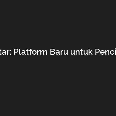
tar: Platform Baru untuk Penc