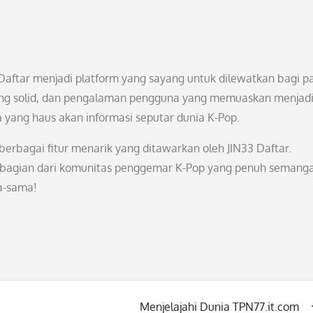
Daftar menjadi platform yang sayang untuk dilewatkan bagi p
yang solid, dan pengalaman pengguna yang memuaskan menjad
 yang haus akan informasi seputar dunia K-Pop.
berbagai fitur menarik yang ditawarkan oleh JIN33 Daftar.
 bagian dari komunitas penggemar K-Pop yang penuh semanga
a-sama!
Menjelajahi Dunia TPN77.it.com