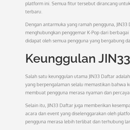
platform ini. Semua fitur tersebut dirancang u
terbaru.
Dengan antarmuka yang ramah pengguna, JIN33 Daf
menghubungkan penggemar K-Pop dari berbagai 
didapat oleh semua pengguna yang bergabung dal
Keunggulan JIN33
Salah satu keunggulan utama JIN33 Daftar adalah 
yang berpengalaman selalu memastikan bahwa konten
membuat pengguna merasa nyaman dan percaya de
Selain itu, JIN33 Daftar juga memberikan kesempa
acara dan event yang diselenggarakan oleh platf
pengguna merasa lebih terlibat dan terhubung l