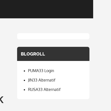
BLOGROLL
PUMA33 Login
JIN33 Alternatif
RUSA33 Alternatif
k