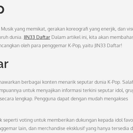
p
 Musik yang memikat, gerakan koreografi yang enerjik, dan vis
ruh dunia.
JIN33 Daftar
Dalam artikel ini, kita akan membaha
ncangkan oleh para penggemar K-Pop, yaitu JIN33 Daftar!
ar
nawarkan berbagai konten menarik seputar dunia K-Pop. Sala
mpuannya untuk menyajikan informasi terkini seputar idol, gru
er secara lengkap. Pengguna dapat dengan mudah mengakses
nik seperti voting untuk memberikan dukungan kepada idol favor
ggemar lain, dan merchandise eksklusif yang hanya tersedia d