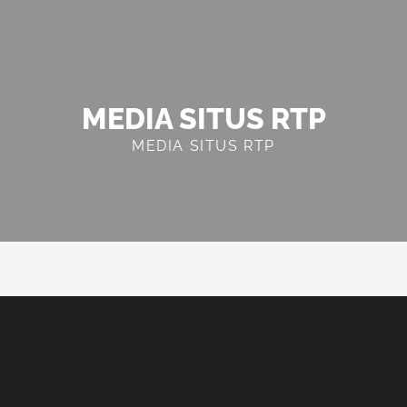
MEDIA SITUS RTP
MEDIA SITUS RTP