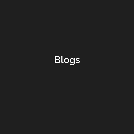
Blogs