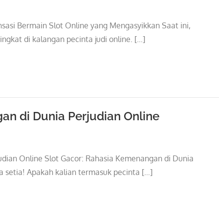
nsasi Bermain Slot Online yang Mengasyikkan Saat ini,
gkat di kalangan pecinta judi online. […]
an di Dunia Perjudian Online
udian Online Slot Gacor: Rahasia Kemenangan di Dunia
 setia! Apakah kalian termasuk pecinta […]