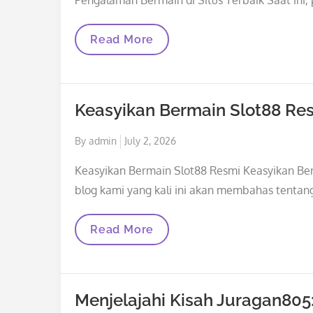
Pengalaman Bermain di Situs Terbaik Saat ini, 
Slot
Read More
Online
Terpercaya
Dan
Seru:
Pengalaman
Keasyikan Bermain Slot88 Re
Bermain
Di
Situs
Posted
By
admin
July 2, 2026
Terbaik
on
Keasyikan Bermain Slot88 Resmi Keasyikan Be
blog kami yang kali ini akan membahas tentan
Keasyikan
Read More
Bermain
Slot88
Resmi
Menjelajahi Kisah Juragan80