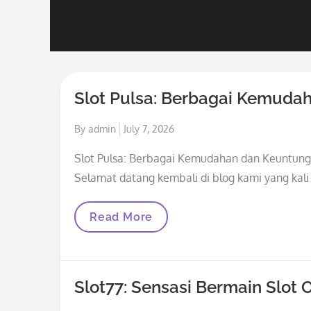
Slot Pulsa: Berbagai Kemuda
Posted
By
admin
July 7, 2026
on
Slot Pulsa: Berbagai Kemudahan dan Keuntun
Selamat datang kembali di blog kami yang kali
Slot
Read More
Pulsa:
Berbagai
Kemudahan
Dan
Keuntungannya
Slot77: Sensasi Bermain Slot