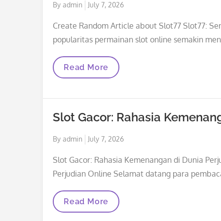
Posted
By
admin
July 7, 2026
on
Create Random Article about Slot77 Slot77: Se
popularitas permainan slot online semakin menin
Slot77:
Read More
Sensasi
Bermain
Slot
Online
Yang
Slot Gacor: Rahasia Kemenang
Mengasyikkan
Posted
By
admin
July 7, 2026
on
Slot Gacor: Rahasia Kemenangan di Dunia Perj
Perjudian Online Selamat datang para pembaca
Slot
Read More
Gacor:
Rahasia