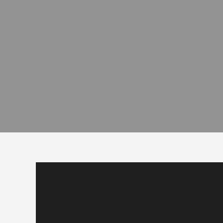
Skip
to
content