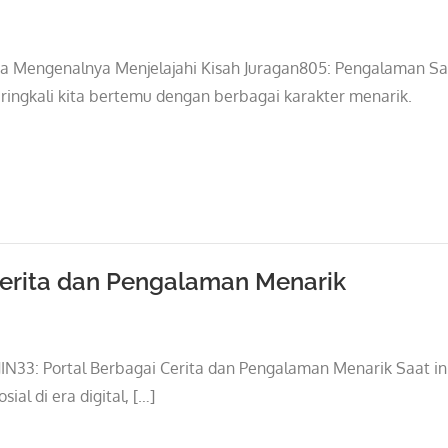
ya Mengenalnya Menjelajahi Kisah Juragan805: Pengalaman S
ringkali kita bertemu dengan berbagai karakter menarik.
 Cerita dan Pengalaman Menarik
JIN33: Portal Berbagai Cerita dan Pengalaman Menarik Saat ini
al di era digital, […]