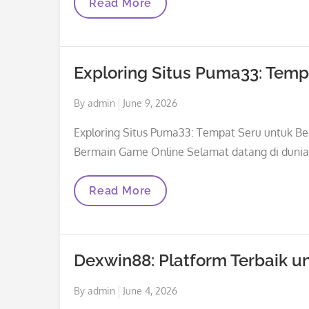
Login
Read More
JIN33:
Portal
Berbagai
Cerita
Dan
Exploring Situs Puma33: Tem
Pengalaman
Menarik
Posted
By
admin
June 9, 2026
on
Exploring Situs Puma33: Tempat Seru untuk B
Bermain Game Online Selamat datang di dunia
Exploring
Read More
Situs
Puma33:
Tempat
Seru
Untuk
Dexwin88: Platform Terbaik 
Bermain
Game
Online
Posted
By
admin
June 4, 2026