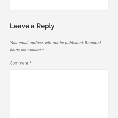
Leave a Reply
Your email address will not be published.
Required
fields are marked
*
Comment
*