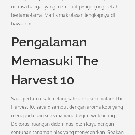
nuansa hangat yang membuat pengunjung betah
berlama-lama. Mari simak ulasan lengkapnya di
bawah ini!
Pengalaman
Memasuki The
Harvest 10
Saat pertama kali melangkahkan kaki ke dalam The
Harvest 10, saya disambut dengan aroma kopi yang
menggoda dan suasana yang begitu welcoming.
Dekorasi ruangan didominasi oleh kayu dengan
sentuhan tanaman hias yang menyegarkan. Seakan