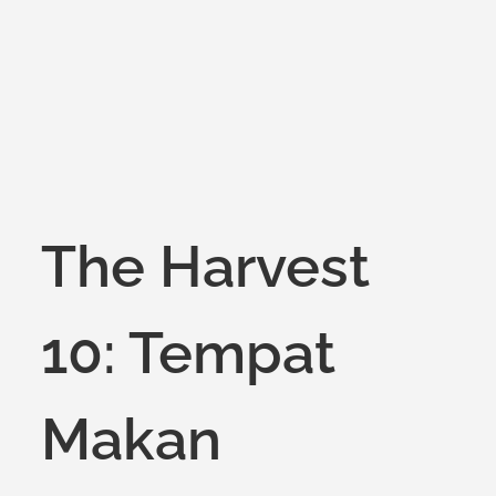
on
The Harvest
10: Tempat
Makan