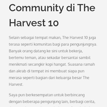
Community di The
Harvest 10
Selain sebagai tempat makan, The Harvest 10 juga
terasa seperti komunitas bagi para pengunjungnya.
Banyak orang datang ke sini untuk bekerja,
bertemu teman, atau sekadar bersantai sambil
menikmati secangkir kopi hangat. Suasana ramah
dan akrab di tempat ini membuat siapa pun
merasa seperti bagian dari keluarga besar The
Harvest.
Saya pun berkesempatan untuk berbincang
dengan beberapa pengunjung lain, berbagi cerita,