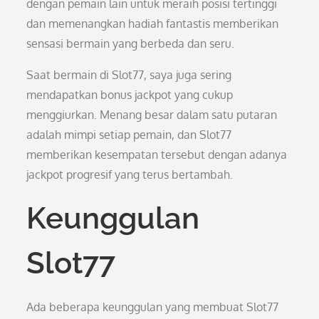
dengan pemain lain untuk meraih posisi tertinggi
dan memenangkan hadiah fantastis memberikan
sensasi bermain yang berbeda dan seru.
Saat bermain di Slot77, saya juga sering
mendapatkan bonus jackpot yang cukup
menggiurkan. Menang besar dalam satu putaran
adalah mimpi setiap pemain, dan Slot77
memberikan kesempatan tersebut dengan adanya
jackpot progresif yang terus bertambah.
Keunggulan
Slot77
Ada beberapa keunggulan yang membuat Slot77