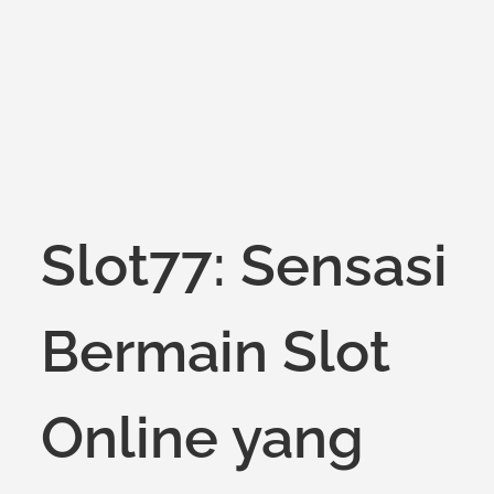
on
Slot77: Sensasi
Bermain Slot
Online yang