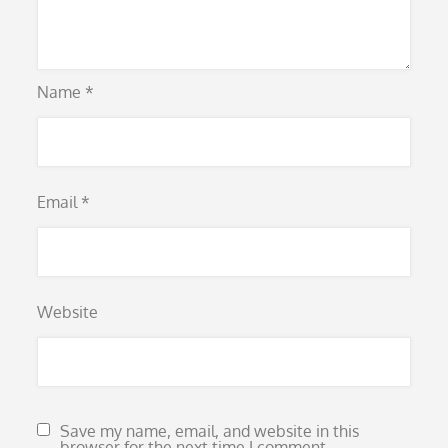
Name
*
Email
*
Website
Save my name, email, and website in this
browser for the next time I comment.