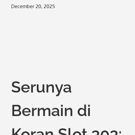
Posted
December 20, 2025
on
Serunya
Bermain di
Koran Slot 303: