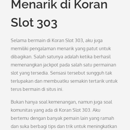
Menarik di Koran
Slot 303
Selama bermain di Koran Slot 303, aku juga
memiliki pengalaman menarik yang patut untuk
dibagikan. Salah satunya adalah ketika berhasil
memenangkan jackpot pada salah satu permainan
slot yang tersedia. Sensasi tersebut sungguh tak
terlupakan dan membuatku semakin tertarik untuk
terus bermain di situs ini.
Bukan hanya soal kemenangan, namun juga soal
komunitas yang ada di Koran Slot 303. Aku
bertemu dengan banyak pemain lain yang ramah
dan suka berbagi tips dan trik untuk meningkatkan