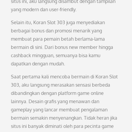
situs ini, aku langsung disambut dengan tampilan
yang modern dan user-friendly.
Selain itu, Koran Slot 303 juga menyediakan
berbagai bonus dan promosi menarik yang
membuat para pemain betah berlama-lama
bermain di sini. Dari bonus new member hingga
cashback mingguan, semuanya bisa kamu
dapatkan dengan mudah.
Saat pertama kali mencoba bermain di Koran Slot
303, aku langsung merasakan sensasi berbeda
dibandingkan dengan platform game online
lainnya. Desain grafis yang menawan dan
gameplay yang lancar membuat pengalaman
bermain semakin menyenangkan. Tidak heran jika
situs ini banyak diminati oleh para pecinta game