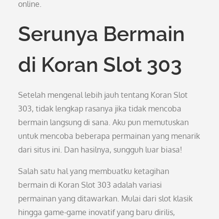
online.
Serunya Bermain
di Koran Slot 303
Setelah mengenal lebih jauh tentang Koran Slot
303, tidak lengkap rasanya jika tidak mencoba
bermain langsung di sana. Aku pun memutuskan
untuk mencoba beberapa permainan yang menarik
dari situs ini. Dan hasilnya, sungguh luar biasa!
Salah satu hal yang membuatku ketagihan
bermain di Koran Slot 303 adalah variasi
permainan yang ditawarkan. Mulai dari slot klasik
hingga game-game inovatif yang baru dirilis,