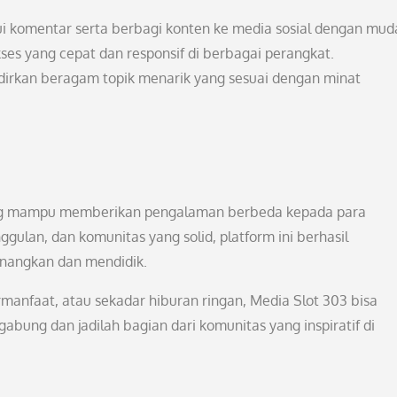
i komentar serta berbagi konten ke media sosial dengan mud
ses yang cepat dan responsif di berbagai perangkat.
irkan beragam topik menarik yang sesuai dengan minat
yang mampu memberikan pengalaman berbeda kepada para
gulan, dan komunitas yang solid, platform ini berhasil
nangkan dan mendidik.
rmanfaat, atau sekadar hiburan ringan, Media Slot 303 bisa
gabung dan jadilah bagian dari komunitas yang inspiratif di