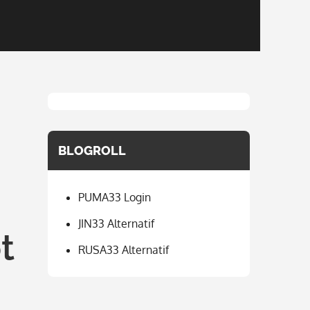
BLOGROLL
PUMA33 Login
JIN33 Alternatif
t
RUSA33 Alternatif