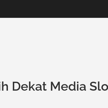
h Dekat Media Slo