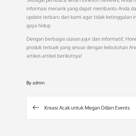
Sebagai pembaca setia Honestin Reviews, Anda 
informasi menarik yang dapat membantu Anda dala
update terbaru dari kami agar tidak ketinggalan in
gaya hidup.
Dengan berbagai ulasan jujur dan informatif, Ho
produk terbaik yang sesuai dengan kebutuhan An
artikel-artikel berikutnya!
By
admin
Kreasi Acak untuk Megan Dillen Events
Post
navigation