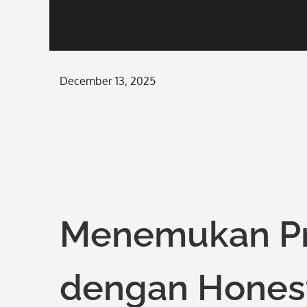
Posted
December 13, 2025
on
Menemukan Pr
dengan Honest