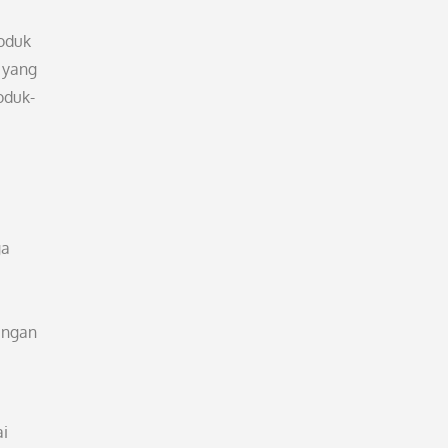
oduk
 yang
oduk-
ga
engan
ai