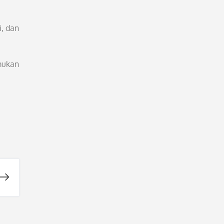
i, dan
mukan