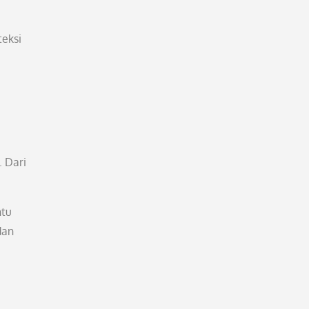
teksi
 Dari
ntu
dan