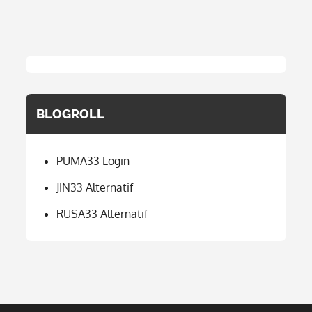
BLOGROLL
PUMA33 Login
JIN33 Alternatif
RUSA33 Alternatif