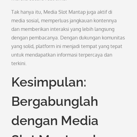
Tak hanya itu, Media Slot Mantap juga aktif di
media sosial, memperluas jangkauan kontennya
dan memberikan interaksi yang lebih langsung
dengan pembacanya. Dengan dukungan komunitas
yang solid, platform ini menjadi tempat yang tepat
untuk mendapatkan informasi terpercaya dan
terkini.
Kesimpulan:
Bergabunglah
dengan Media