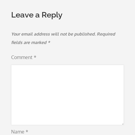
Leave a Reply
Your email address will not be published.
Required
fields are marked
*
Comment
*
Name
*