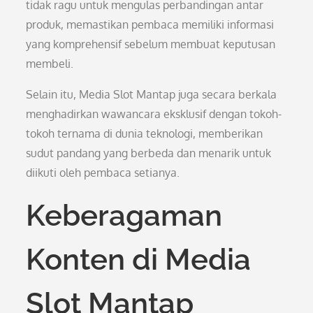
tidak ragu untuk mengulas perbandingan antar
produk, memastikan pembaca memiliki informasi
yang komprehensif sebelum membuat keputusan
membeli.
Selain itu, Media Slot Mantap juga secara berkala
menghadirkan wawancara eksklusif dengan tokoh-
tokoh ternama di dunia teknologi, memberikan
sudut pandang yang berbeda dan menarik untuk
diikuti oleh pembaca setianya.
Keberagaman
Konten di Media
Slot Mantap