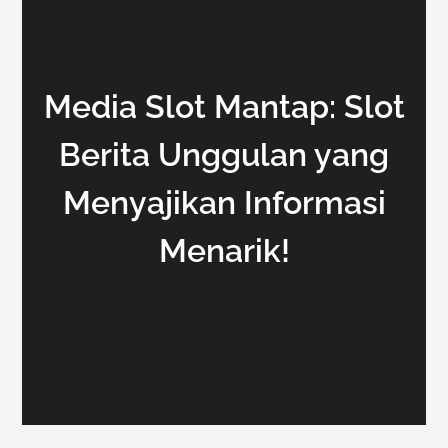
Media Slot Mantap: Slot
Berita Unggulan yang
Menyajikan Informasi
Menarik!