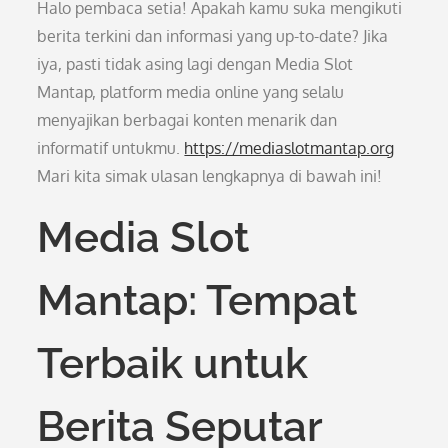
Halo pembaca setia! Apakah kamu suka mengikuti
berita terkini dan informasi yang up-to-date? Jika
iya, pasti tidak asing lagi dengan Media Slot
Mantap, platform media online yang selalu
menyajikan berbagai konten menarik dan
informatif untukmu.
https://mediaslotmantap.org
Mari kita simak ulasan lengkapnya di bawah ini!
Media Slot
Mantap: Tempat
Terbaik untuk
Berita Seputar