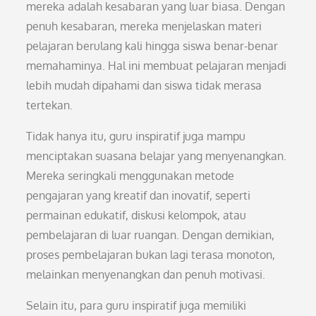
mereka adalah kesabaran yang luar biasa. Dengan
penuh kesabaran, mereka menjelaskan materi
pelajaran berulang kali hingga siswa benar-benar
memahaminya. Hal ini membuat pelajaran menjadi
lebih mudah dipahami dan siswa tidak merasa
tertekan.
Tidak hanya itu, guru inspiratif juga mampu
menciptakan suasana belajar yang menyenangkan.
Mereka seringkali menggunakan metode
pengajaran yang kreatif dan inovatif, seperti
permainan edukatif, diskusi kelompok, atau
pembelajaran di luar ruangan. Dengan demikian,
proses pembelajaran bukan lagi terasa monoton,
melainkan menyenangkan dan penuh motivasi.
Selain itu, para guru inspiratif juga memiliki