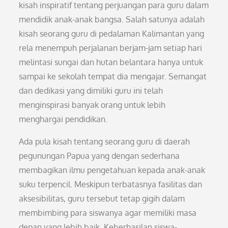
kisah inspiratif tentang perjuangan para guru dalam
mendidik anak-anak bangsa. Salah satunya adalah
kisah seorang guru di pedalaman Kalimantan yang
rela menempuh perjalanan berjam-jam setiap hari
melintasi sungai dan hutan belantara hanya untuk
sampai ke sekolah tempat dia mengajar. Semangat
dan dedikasi yang dimiliki guru ini telah
menginspirasi banyak orang untuk lebih
menghargai pendidikan.
Ada pula kisah tentang seorang guru di daerah
pegunungan Papua yang dengan sederhana
membagikan ilmu pengetahuan kepada anak-anak
suku terpencil. Meskipun terbatasnya fasilitas dan
aksesibilitas, guru tersebut tetap gigih dalam
membimbing para siswanya agar memiliki masa
depan yang lebih baik. Keberhasilan siswa-