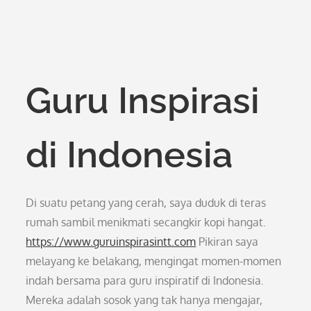
Guru Inspirasi
di Indonesia
Di suatu petang yang cerah, saya duduk di teras
rumah sambil menikmati secangkir kopi hangat.
https://www.guruinspirasintt.com
Pikiran saya
melayang ke belakang, mengingat momen-momen
indah bersama para guru inspiratif di Indonesia.
Mereka adalah sosok yang tak hanya mengajar,