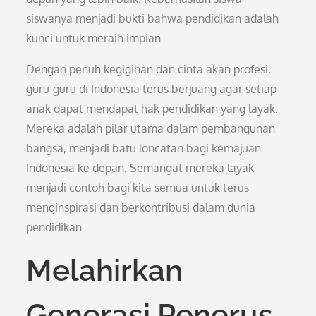
siswanya menjadi bukti bahwa pendidikan adalah
kunci untuk meraih impian.
Dengan penuh kegigihan dan cinta akan profesi,
guru-guru di Indonesia terus berjuang agar setiap
anak dapat mendapat hak pendidikan yang layak.
Mereka adalah pilar utama dalam pembangunan
bangsa, menjadi batu loncatan bagi kemajuan
Indonesia ke depan. Semangat mereka layak
menjadi contoh bagi kita semua untuk terus
menginspirasi dan berkontribusi dalam dunia
pendidikan.
Melahirkan
Generasi Penerus