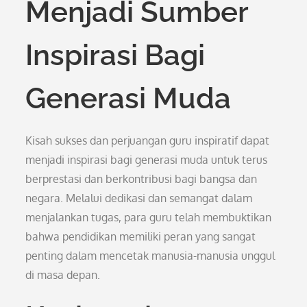
Menjadi Sumber
Inspirasi Bagi
Generasi Muda
Kisah sukses dan perjuangan guru inspiratif dapat
menjadi inspirasi bagi generasi muda untuk terus
berprestasi dan berkontribusi bagi bangsa dan
negara. Melalui dedikasi dan semangat dalam
menjalankan tugas, para guru telah membuktikan
bahwa pendidikan memiliki peran yang sangat
penting dalam mencetak manusia-manusia unggul
di masa depan.