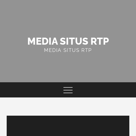
Skip
to
content
MEDIA SITUS RTP
MEDIA SITUS RTP