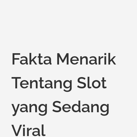
Fakta Menarik
Tentang Slot
yang Sedang
Viral