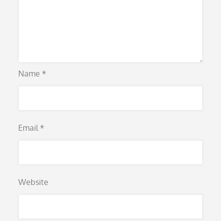
Name
*
Email
*
Website