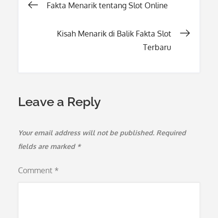
Post
Fakta Menarik tentang Slot Online
navigation
Kisah Menarik di Balik Fakta Slot
Terbaru
Leave a Reply
Your email address will not be published.
Required
fields are marked
*
Comment
*