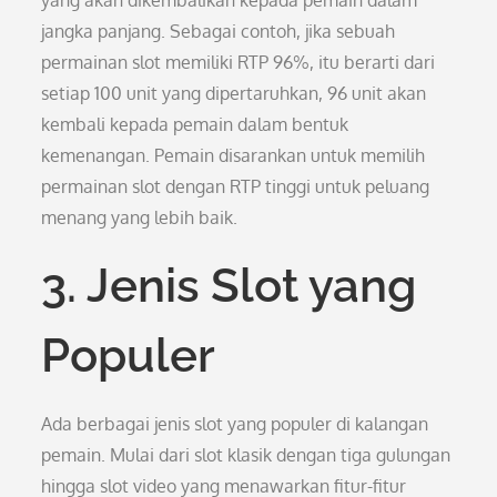
yang akan dikembalikan kepada pemain dalam
jangka panjang. Sebagai contoh, jika sebuah
permainan slot memiliki RTP 96%, itu berarti dari
setiap 100 unit yang dipertaruhkan, 96 unit akan
kembali kepada pemain dalam bentuk
kemenangan. Pemain disarankan untuk memilih
permainan slot dengan RTP tinggi untuk peluang
menang yang lebih baik.
3. Jenis Slot yang
Populer
Ada berbagai jenis slot yang populer di kalangan
pemain. Mulai dari slot klasik dengan tiga gulungan
hingga slot video yang menawarkan fitur-fitur