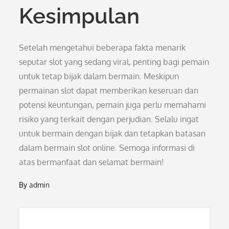
Kesimpulan
Setelah mengetahui beberapa fakta menarik
seputar slot yang sedang viral, penting bagi pemain
untuk tetap bijak dalam bermain. Meskipun
permainan slot dapat memberikan keseruan dan
potensi keuntungan, pemain juga perlu memahami
risiko yang terkait dengan perjudian. Selalu ingat
untuk bermain dengan bijak dan tetapkan batasan
dalam bermain slot online. Semoga informasi di
atas bermanfaat dan selamat bermain!
By
admin