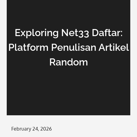
Exploring Net33 Daftar:
Platform Penulisan Artikel
Random
Posted
February 24, 2026