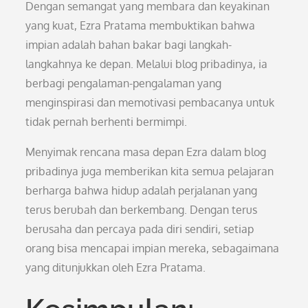
Dengan semangat yang membara dan keyakinan
yang kuat, Ezra Pratama membuktikan bahwa
impian adalah bahan bakar bagi langkah-
langkahnya ke depan. Melalui blog pribadinya, ia
berbagi pengalaman-pengalaman yang
menginspirasi dan memotivasi pembacanya untuk
tidak pernah berhenti bermimpi.
Menyimak rencana masa depan Ezra dalam blog
pribadinya juga memberikan kita semua pelajaran
berharga bahwa hidup adalah perjalanan yang
terus berubah dan berkembang. Dengan terus
berusaha dan percaya pada diri sendiri, setiap
orang bisa mencapai impian mereka, sebagaimana
yang ditunjukkan oleh Ezra Pratama.