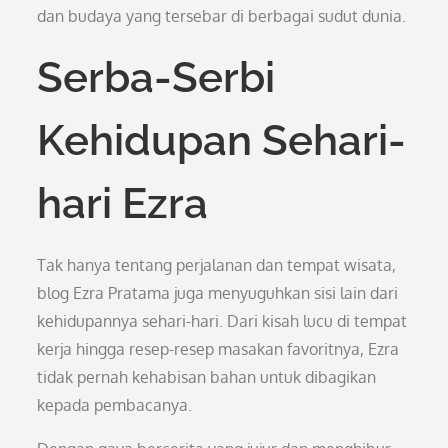
dan budaya yang tersebar di berbagai sudut dunia.
Serba-Serbi
Kehidupan Sehari-
hari Ezra
Tak hanya tentang perjalanan dan tempat wisata,
blog Ezra Pratama juga menyuguhkan sisi lain dari
kehidupannya sehari-hari. Dari kisah lucu di tempat
kerja hingga resep-resep masakan favoritnya, Ezra
tidak pernah kehabisan bahan untuk dibagikan
kepada pembacanya.