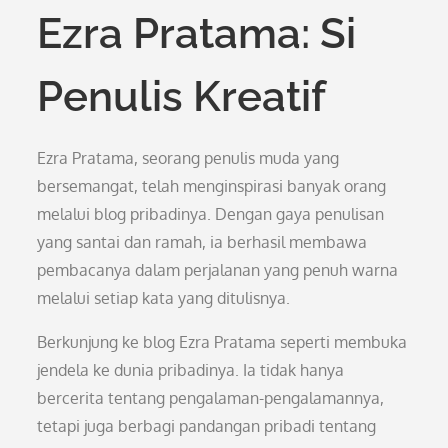
Ezra Pratama: Si
Penulis Kreatif
Ezra Pratama, seorang penulis muda yang
bersemangat, telah menginspirasi banyak orang
melalui blog pribadinya. Dengan gaya penulisan
yang santai dan ramah, ia berhasil membawa
pembacanya dalam perjalanan yang penuh warna
melalui setiap kata yang ditulisnya.
Berkunjung ke blog Ezra Pratama seperti membuka
jendela ke dunia pribadinya. Ia tidak hanya
bercerita tentang pengalaman-pengalamannya,
tetapi juga berbagi pandangan pribadi tentang