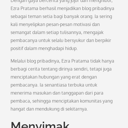
Dengan gaya bercerita yang jujur dan menghibur,
Ezra Pratama berhasil menjadikan blog pribadinya
sebagai teman setia bagi banyak orang. Ia sering
kali menyelipkan pesan-pesan motivasi dan
semangat dalam setiap tulisannya, mengajak
pembacanya untuk selalu bersyukur dan berpikir
positif dalam menghadapi hidup.
Melalui blog pribadinya, Ezra Pratama tidak hanya
berbagi cerita tentang dirinya sendiri, tetapi juga
menciptakan hubungan yang erat dengan
pembacanya. Ia senantiasa terbuka untuk
menerima masukan dan tanggapan dari para
pembaca, sehingga menciptakan komunitas yang
hangat dan mendukung di sekitarnya.
Menyimak