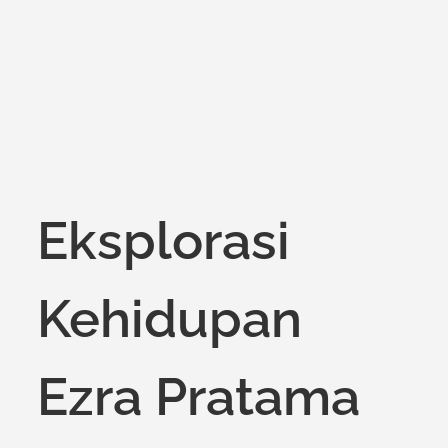
on
Eksplorasi
Kehidupan
Ezra Pratama