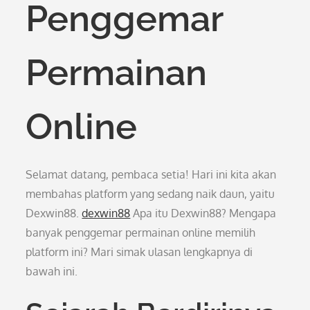
Penggemar
Permainan
Online
Selamat datang, pembaca setia! Hari ini kita akan
membahas platform yang sedang naik daun, yaitu
Dexwin88.
dexwin88
Apa itu Dexwin88? Mengapa
banyak penggemar permainan online memilih
platform ini? Mari simak ulasan lengkapnya di
bawah ini.