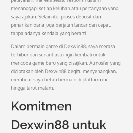
pelayanan, mereka selalu responsif dalam
menanggapi setiap keluhan atau pertanyaan yang
saya ajukan. Selain itu, proses deposit dan
penarikan dana juga berjalan lancar dan cepat,
tanpa adanya kendala yang berarti.
Dalam bermain game di Dexwin88, saya merasa
terhibur dan senantiasa ingin kembali untuk
mencoba game baru yang disajikan. Atmosfer yang
diciptakan oleh Dexwin88 begitu menyenangkan,
membuat saya betah bermain di platform ini
hingga larut malam.
Komitmen
Dexwin88 untuk