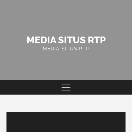
Skip
to
content
MEDIA SITUS RTP
MEDIA SITUS RTP