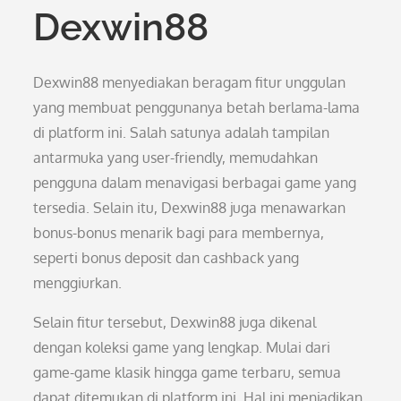
Dexwin88
Dexwin88 menyediakan beragam fitur unggulan
yang membuat penggunanya betah berlama-lama
di platform ini. Salah satunya adalah tampilan
antarmuka yang user-friendly, memudahkan
pengguna dalam menavigasi berbagai game yang
tersedia. Selain itu, Dexwin88 juga menawarkan
bonus-bonus menarik bagi para membernya,
seperti bonus deposit dan cashback yang
menggiurkan.
Selain fitur tersebut, Dexwin88 juga dikenal
dengan koleksi game yang lengkap. Mulai dari
game-game klasik hingga game terbaru, semua
dapat ditemukan di platform ini. Hal ini menjadikan