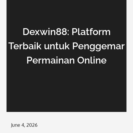
Dexwin88: Platform
Terbaik untuk Penggemar
Permainan Online
Posted
June 4, 2026