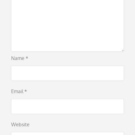
Name
*
Email
*
Website