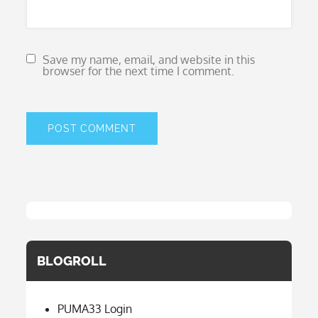
Save my name, email, and website in this
browser for the next time I comment.
BLOGROLL
PUMA33 Login