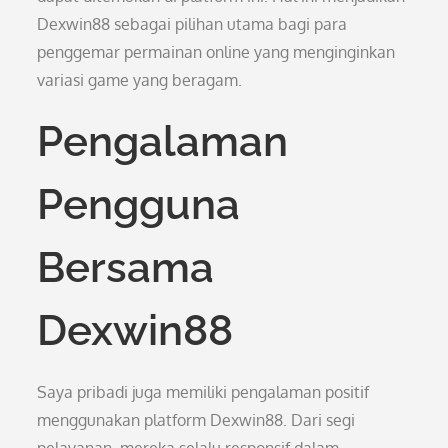
Dexwin88 sebagai pilihan utama bagi para
penggemar permainan online yang menginginkan
variasi game yang beragam.
Pengalaman
Pengguna
Bersama
Dexwin88
Saya pribadi juga memiliki pengalaman positif
menggunakan platform Dexwin88. Dari segi