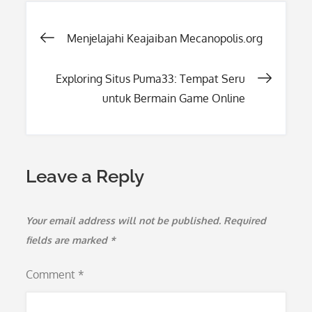
Post
Menjelajahi Keajaiban Mecanopolis.org
navigation
Exploring Situs Puma33: Tempat Seru
untuk Bermain Game Online
Leave a Reply
Your email address will not be published.
Required
fields are marked
*
Comment
*