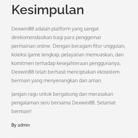
Kesimpulan
Dexwin88 adalah platform yang sangat
direkomendasikan bagi para penggemar
permainan online. Dengan beragam fitur unggulan,
koleksi game lengkap, pelayanan memuaskan, dan
komitmen terhadap kesejahteraan penggunanya,
Dexwin88 telah berhasil menciptakan ekosistem
bermain yang menyenangkan dan aman.
Jangan ragu untuk bergabung dan merasakan
pengalaman seru bersama Dexwin88. Selamat
bermain!
By
admin