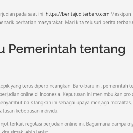
rjudian pada saat ini.
https://beritajuditerbaru.com
Meskipun
menarik perhatian masyarakat. Mari kita telusuri berita terbaru
.
u Pemerintah tentang
i topik yang terus diperbincangkan. Baru-baru ini, pemerintah t
perjudian online di Indonesia. Keputusan ini menimbulkan pro
enyambut baik langkah ini sebagai upaya menjaga moralitas,
atasan kebebasan individu.
jut terkait regulasi perjudian online ini. Bagaimana dampakn
kita simak lebih lanjut.