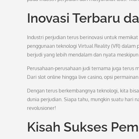
Inovasi Terbaru d
Industri perjudian terus berinovasi untuk memika
penggunaan teknologi Virtual Reality (VR) dala
berjudi yang lebih mendalam dan nyata meskipun
Perusahaan-perusahaan judi ternama juga terus
Dari slot online hingga live casino, opsi permai
Dengan terus berkembangnya teknologi, kita bisa
dunia perjudian. Siapa tahu, mungkin suatu hari n
revolusioner!
Kisah Sukses Pe