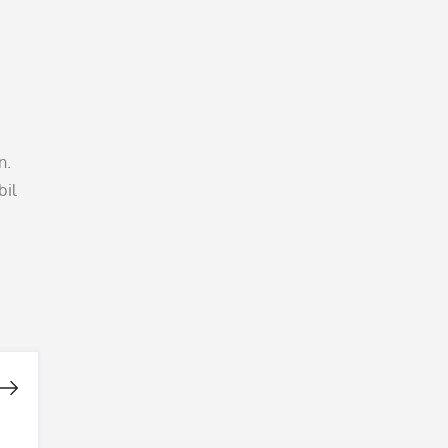
n.
bil