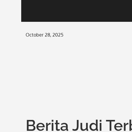
Posted
October 28, 2025
on
Berita Judi Te