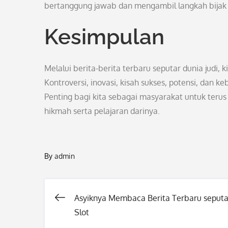
bertanggung jawab dan mengambil langkah bijak
Kesimpulan
Melalui berita-berita terbaru seputar dunia judi, k
Kontroversi, inovasi, kisah sukses, potensi, dan 
Penting bagi kita sebagai masyarakat untuk terus
hikmah serta pelajaran darinya.
By
admin
Asyiknya Membaca Berita Terbaru seputar
Post
Slot