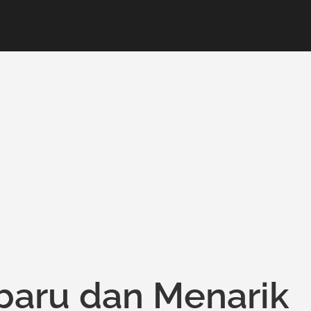
rbaru dan Menarik