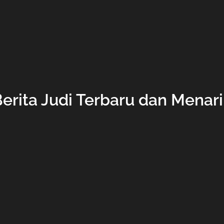
erita Judi Terbaru dan Menar