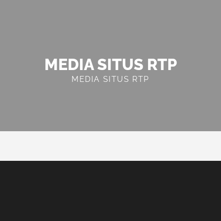
MEDIA SITUS RTP
MEDIA SITUS RTP