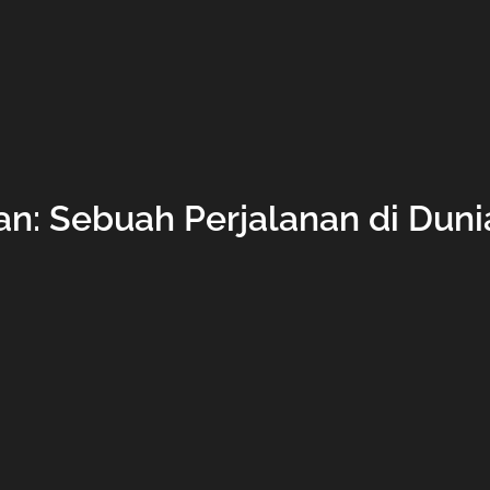
an: Sebuah Perjalanan di Duni