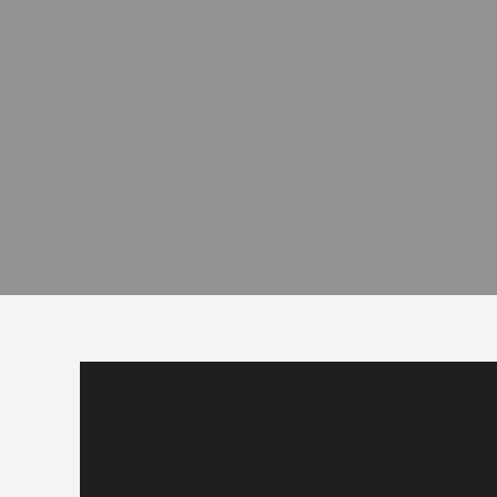
Skip
to
content