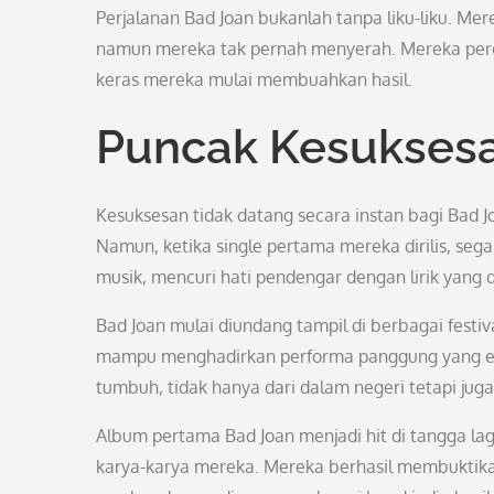
Perjalanan Bad Joan bukanlah tanpa liku-liku. Me
namun mereka tak pernah menyerah. Mereka perca
keras mereka mulai membuahkan hasil.
Puncak Kesukses
Kesuksesan tidak datang secara instan bagi Bad 
Namun, ketika single pertama mereka dirilis, seg
musik, mencuri hati pendengar dengan lirik yang
Bad Joan mulai diundang tampil di berbagai fest
mampu menghadirkan performa panggung yang ene
tumbuh, tidak hanya dari dalam negeri tetapi ju
Album pertama Bad Joan menjadi hit di tangga lagu
karya-karya mereka. Mereka berhasil membuktik