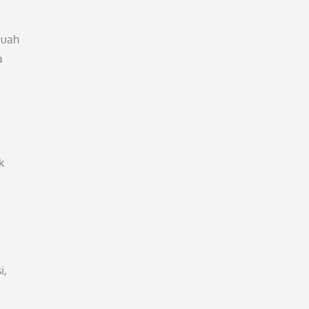
buah
a
k
i,