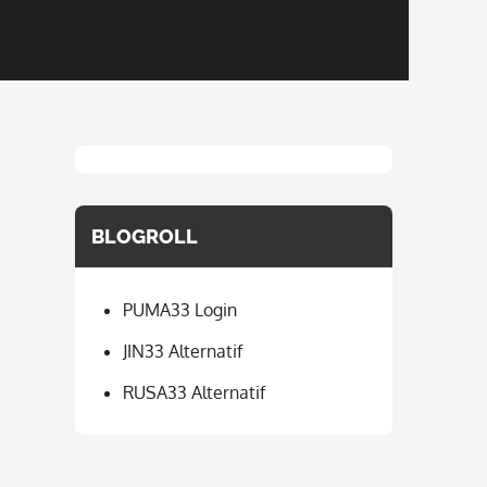
BLOGROLL
PUMA33 Login
JIN33 Alternatif
RUSA33 Alternatif